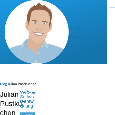
Direkt zum Inhalt
M
e
n
ü
Julian
Pustkuchen ツ
P
Blog
Julian Pustkuchen
f
Web- &
Julian
Softwa
a
reentwi
Pustku
cklung
d
chen