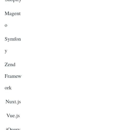
Magent
o
Symfon
y
Zend
Framew
ork
Nuxt.js
Vue.js
jQuery