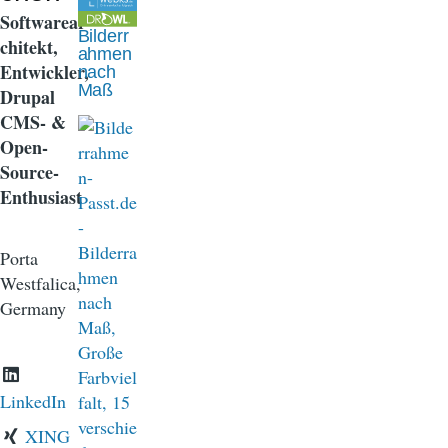
n
Softwarear
Bilderr
a
chitekt,
ahmen
Entwickler,
nach
v
Maß
Drupal
i
CMS- &
Open-
g
Source-
a
Enthusiast
t
Porta
i
Westfalica,
o
Germany
n
LinkedIn
XING