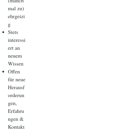
(manch
mal zu)
ehrgeizi
g
Stets
interessi
ert an
neuem
Wissen
Offen
für neue
Herausf
orderun
gen,
Erfahru
ngen &
Kontakt