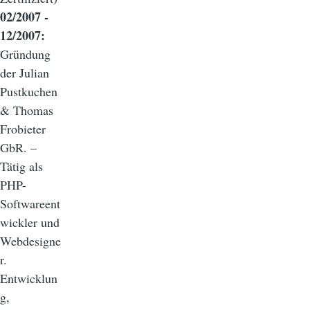
02/2007 -
12/2007:
Gründung
der Julian
Pustkuchen
& Thomas
Frobieter
GbR. –
Tätig als
PHP-
Softwareent
wickler und
Webdesigne
r.
Entwicklun
g,