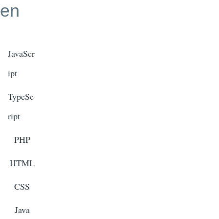
en
JavaScr
ipt
TypeSc
ript
PHP
HTML
CSS
Java