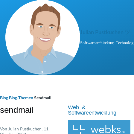
Direkt zum Inhalt
Julian Pustkuchen ツ
Softwarearchitektur, Technologi
P
Blog
Blog-Themen
Sendmail
f
Web- &
sendmail
Softwareentwicklung
a
d
Von
Julian Pustkuchen
, 11.