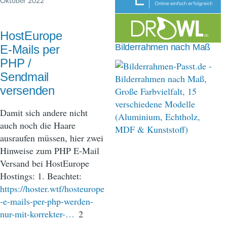
Oktober 2022
n
a
HostEurope
v
Bilderrahmen nach Maß
E-Mails per
i
PHP /
Sendmail
g
versenden
a
Damit sich andere nicht
t
auch noch die Haare
i
ausraufen müssen, hier zwei
o
Hinweise zum PHP E-Mail
Versand bei HostEurope
n
Hostings: 1. Beachtet:
https://hoster.wtf/hosteurope
-e-mails-per-php-werden-
nur-mit-korrekter-…
2