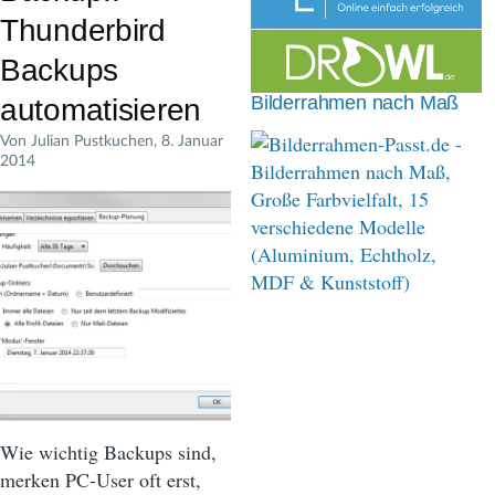
n
Thunderbird
a
Backups
v
Bilderrahmen nach Maß
automatisieren
i
Von
Julian Pustkuchen
, 8. Januar
2014
g
a
t
i
o
n
Wie wichtig Backups sind,
merken PC-User oft erst,