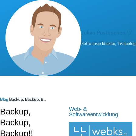
Direkt zum Inhalt
Julian Pustkuchen ツ
Softwarearchitektur, Technologi
P
Blog
Backup, Backup, B...
f
Web- &
Backup,
Softwareentwicklung
a
Backup,
d
Backup!!