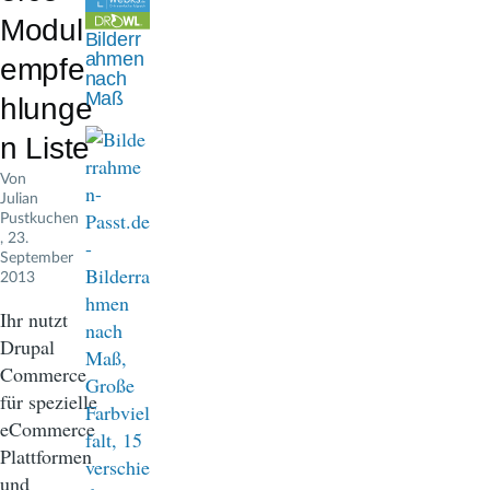
n
Modul
Bilderr
a
ahmen
empfe
nach
v
Maß
hlunge
i
n Liste
g
Von
Julian
a
Pustkuchen
, 23.
t
September
2013
i
Ihr nutzt
o
Drupal
n
Commerce
für spezielle
eCommerce
Plattformen
und