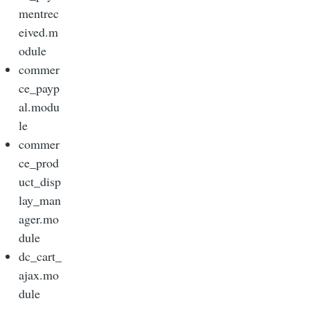
mentrec
eived.m
odule
commer
ce_payp
al.modu
le
commer
ce_prod
uct_disp
lay_man
ager.mo
dule
dc_cart_
ajax.mo
dule