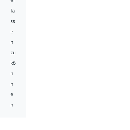
fa
ss
e
n
zu
kö
n
n
e
n