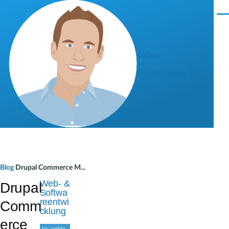
Direkt zum Inhalt
M
e
n
ü
Julian
Pustkuchen ツ
P
Blog
Drupal Commerce M...
f
Web- &
Drupal
Softwa
a
reentwi
Comm
cklung
d
erce