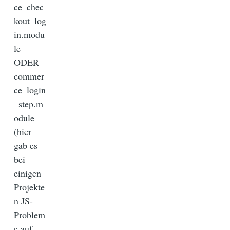
ce_chec
kout_log
in.modu
le
ODER
commer
ce_login
_step.m
odule
(hier
gab es
bei
einigen
Projekte
n JS-
Problem
e auf