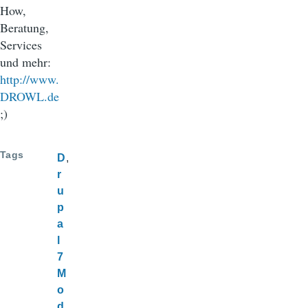
How,
Beratung,
Services
und mehr:
http://www.
DROWL.de
;)
Tags
D
r
u
p
a
l
7
M
o
d