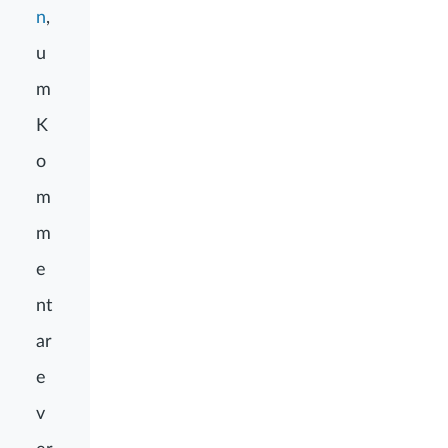
n
,
u
m
K
o
m
m
e
nt
ar
e
v
er