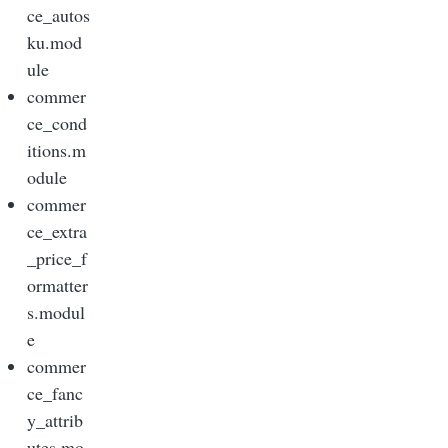
ce_autos
ku.mod
ule
commer
ce_cond
itions.m
odule
commer
ce_extra
_price_f
ormatter
s.modul
e
commer
ce_fanc
y_attrib
utes.mo