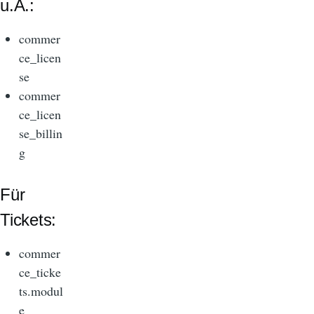
u.A.:
commer
ce_licen
se
commer
ce_licen
se_billin
g
Für
Tickets:
commer
ce_ticke
ts.modul
e