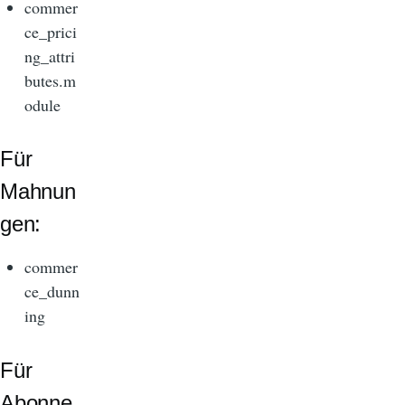
commer
ce_prici
ng_attri
butes.m
odule
Für
Mahnun
gen:
commer
ce_dunn
ing
Für
Abonne