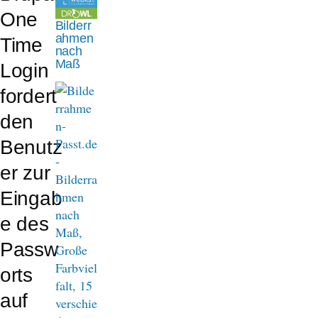
n
One
Bilderr
a
ahmen
Time
nach
v
Maß
Login
i
fordert
g
den
a
Benutz
t
er zur
i
Eingab
o
e des
n
Passw
orts
auf