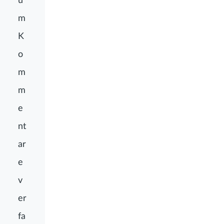
m
K
o
m
m
e
nt
ar
e
v
er
fa