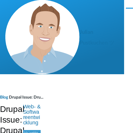
Direkt zum Inhalt
M
e
n
ü
Julian
Pustkuchen ツ
P
Blog
Drupal Issue: Dru...
f
Web- &
Drupal
Softwa
a
reentwi
Issue:
cklung
d
Drupal