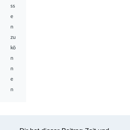
ss
e
n
zu
kö
n
n
e
n