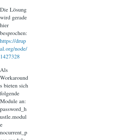
Die Lösung
wird gerade
hier
besprochen:
https://drup
al.org/node/
1427328
Als
Workaround
s bieten sich
folgende
Module an:
password_h
ustle.modul
e
nocurrent_p
ass.module