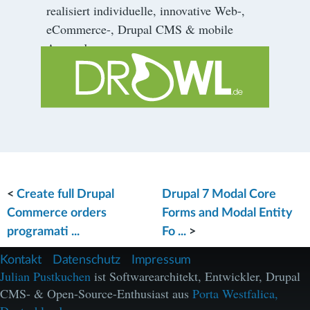
realisiert individuelle, innovative Web-,
eCommerce-, Drupal CMS & mobile
Anwendungen.
<
Create full Drupal
Drupal 7 Modal Core
Commerce orders
Forms and Modal Entity
programati ...
Fo ...
>
F
Kontakt
Datenschutz
Impressum
u
Julian Pustkuchen
ist Softwarearchitekt, Entwickler, Drupal
ß
CMS- & Open-Source-Enthusiast aus
Porta Westfalica,
z
e