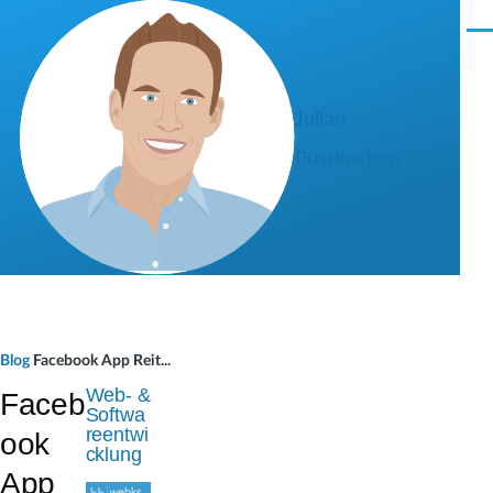
Direkt zum Inhalt
M
e
n
ü
Julian
Pustkuchen ツ
P
Blog
Facebook App Reit...
f
Web- &
Faceb
Softwa
a
reentwi
ook
cklung
d
App