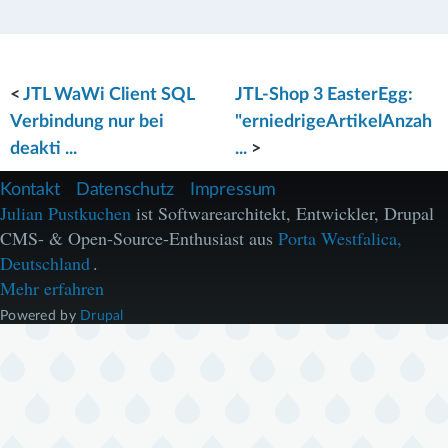
<
JTL WaWi Client SQL
JTL-Shop 3 EasterEgg:
Verbindung nur bei
"erniedrigeArtikelAnzah
deakti ...
...
>
F
Kontakt
Datenschutz
Impressum
u
Julian Pustkuchen
ist Softwarearchitekt, Entwickler, Drupal
ß
CMS- & Open-Source-Enthusiast aus
Porta Westfalica,
z
e
Deutschland
.
i
Mehr erfahren
l
e
Powered by
Drupal