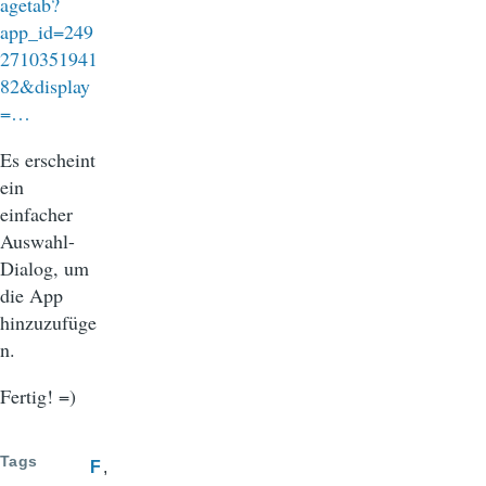
agetab?
app_id=249
2710351941
82&display
=…
Es erscheint
ein
einfacher
Auswahl-
Dialog, um
die App
hinzuzufüge
n.
Fertig! =)
Tags
F