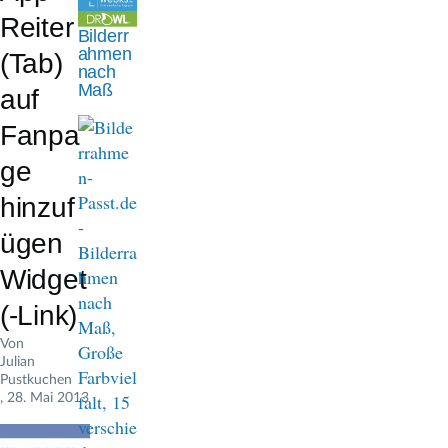
n
Reiter
Bilderr
a
ahmen
(Tab)
nach
v
Maß
auf
i
Fanpa
g
ge
a
hinzuf
t
ügen
i
Widget
o
(-Link)
n
Von
Julian
Pustkuchen
, 28. Mai 2013