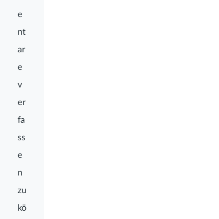
e
nt
ar
e
v
er
fa
ss
e
n
zu
kö