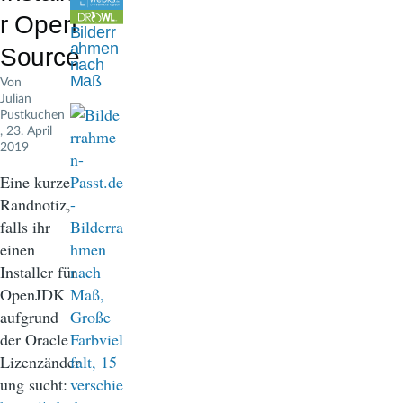
n
r Open
Bilderr
a
ahmen
Source
nach
v
Maß
Von
Julian
i
Pustkuchen
, 23. April
g
2019
a
Eine kurze
t
Randnotiz,
falls ihr
i
einen
o
Installer für
OpenJDK
n
aufgrund
der Oracle
Lizenzänder
ung sucht: