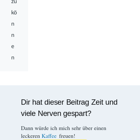
zu
kö
n
n
e
n
Dir hat dieser Beitrag Zeit und
viele Nerven gespart?
Dann würde ich mich sehr über einen
leckeren
Kaffee
freuen!