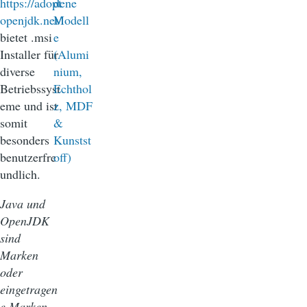
https://adopt
openjdk.net/
bietet .msi
Installer für
diverse
Betriebssyst
eme und ist
somit
besonders
benutzerfre
undlich.
Java und
OpenJDK
sind
Marken
oder
eingetragen
e Marken