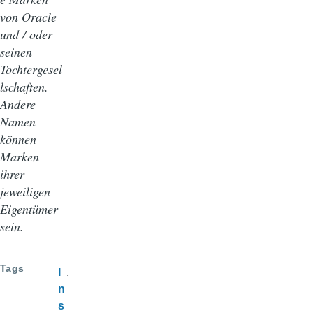
von Oracle
und / oder
seinen
Tochtergesel
lschaften.
Andere
Namen
können
Marken
ihrer
jeweiligen
Eigentümer
sein.
Tags
I
n
s