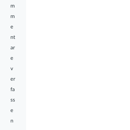
m
m
e
nt
ar
e
v
er
fa
ss
e
n