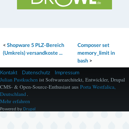
<
Shopware 5 PLZ-Bereich
Composer set
(Umkreis) versandkoste ...
memory_limit in
bash
>
F
Kontakt
Datenschutz
Impressum
u
Julian Pustkuchen
ist Softwarearchitekt, Entwickler, Drupal
ß
CMS- & Open-Source-Enthusiast aus
Porta Westfalica,
z
e
Deutschland
.
i
Mehr erfahren
l
e
Powered by
Drupal