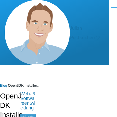
Direkt zum Inhalt
M
e
n
ü
Julian
Pustkuchen ツ
P
Blog
OpenJDK Installer...
f
Web- &
OpenJ
Softwa
a
reentwi
DK
cklung
d
Installe