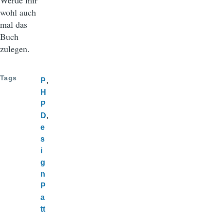
Werde mir
wohl auch
mal das
Buch
zulegen.
Tags
P
H
P
D
e
s
i
g
n
P
a
tt