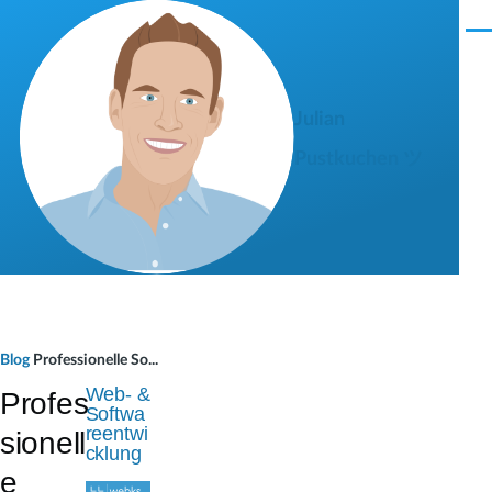
Direkt zum Inhalt
M
e
n
ü
Julian
Pustkuchen ツ
P
Blog
Professionelle So...
f
Web- &
Profes
Softwa
a
reentwi
sionell
cklung
d
e