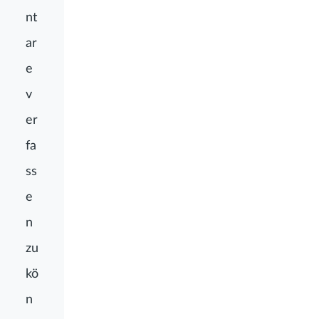
nt
ar
e
v
er
fa
ss
e
n
zu
kö
n