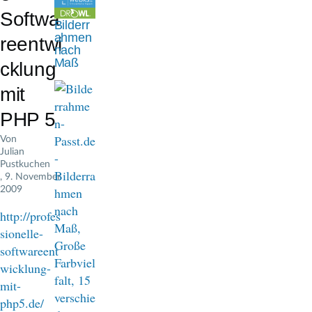
n
Softwa
Bilderr
a
ahmen
reentwi
nach
v
Maß
cklung
i
mit
g
PHP 5
a
Von
Julian
t
Pustkuchen
, 9. November
i
2009
o
http://profes
n
sionelle-
softwareent
wicklung-
mit-
php5.de/