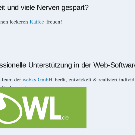
eit und viele Nerven gespart?
inen leckeren
Kaffee
freuen!
essionelle Unterstützung in der Web-Softwa
r-Team der
webks GmbH
berät, entwickelt & realisiert indivi
ile Anwendungen.