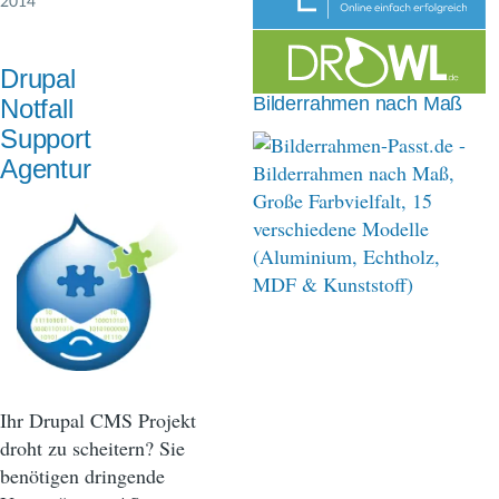
2014
n
a
Drupal
v
Bilderrahmen nach Maß
Notfall
i
Support
Agentur
g
a
t
i
o
n
Ihr Drupal CMS Projekt
droht zu scheitern? Sie
benötigen dringende