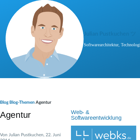
Direkt zum Inhalt
Julian Pustkuchen ツ
Softwarearchitektur, Technologi
P
Blog
Blog-Themen
Agentur
f
Web- &
Agentur
Softwareentwicklung
a
d
Von
Julian Pustkuchen
, 22. Juni