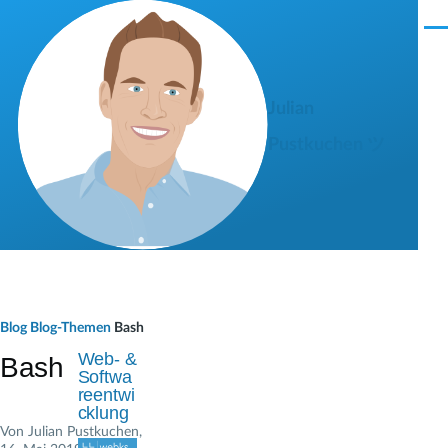
Direkt zum Inhalt
M
e
n
ü
Julian
Pustkuchen ツ
P
Blog
Blog-Themen
Bash
f
Web- &
Bash
Softwa
a
reentwi
cklung
d
Von
Julian Pustkuchen
,