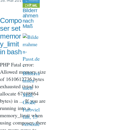
16. Mai 2019
n
Bilderr
a
ahmen
Compo
nach
v
Maß
ser set
i
memor
y_limit
g
in bash
a
PHP Fatal error:
t
Allowed memory size
i
of 1610612736 bytes
o
exhausted (tried to
allocate 67108864
n
bytes) in ... If you are
running into a
memory_limit when
using composer, there
are many ways to