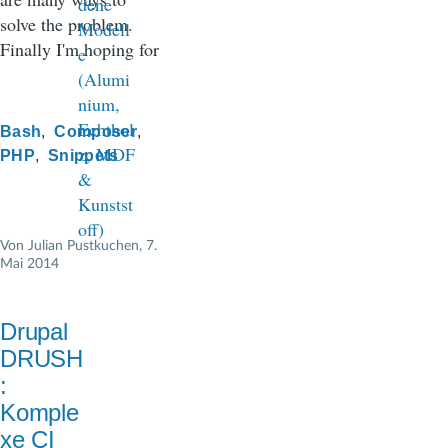
solve the problem.
Finally I'm hoping for
Bash
Composer
PHP
Snippets
Von
Julian Pustkuchen
, 7.
Mai 2014
Drupal
DRUSH
:
Komple
xe CI