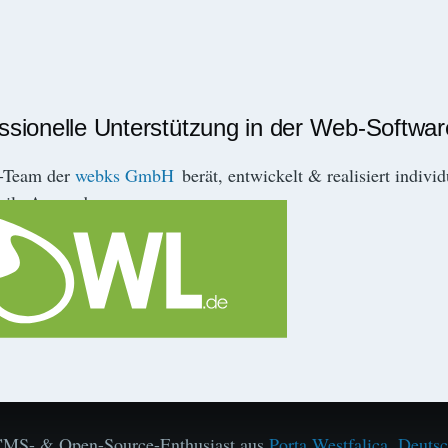
essionelle Unterstützung in der Web-Softwa
r-Team der
webks GmbH
berät, entwickelt & realisiert indivi
ile Anwendungen.
l CMS- & Open-Source-Enthusiast aus
Porta Westfalica, Deuts