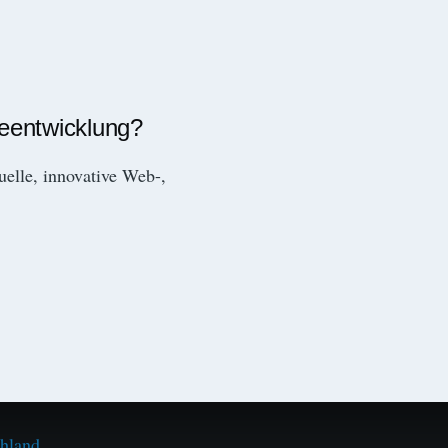
reentwicklung?
duelle, innovative Web-,
chland
.