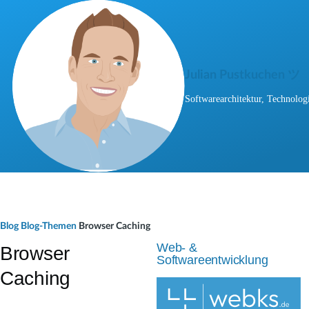
Direkt zum Inhalt
Julian Pustkuchen ツ
Softwarearchitektur, Technologi
P
Blog
Blog-Themen
Browser Caching
f
Web- &
Browser
Softwareentwicklung
a
Caching
d