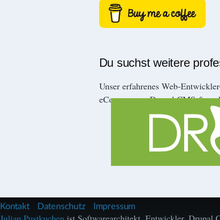
Du suchst weitere prof
Unser erfahrenes Web-Entwickle
eCommerce-, Drupal CMS & mob
F
Kontakt
Datenschutz
Impressum
u
Julian Pustkuchen
ist Softwarearchitekt, Entwickler, Drupa