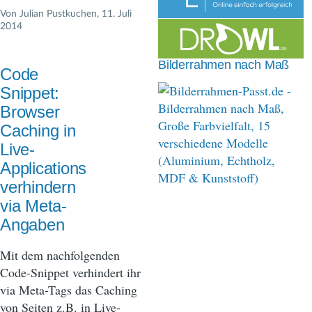
n
Von
Julian Pustkuchen
, 11. Juli
2014
a
v
Bilderrahmen nach Maß
Code
i
Snippet:
g
Browser
Caching in
a
Live-
t
Applications
i
verhindern
via Meta-
o
Angaben
n
Mit dem nachfolgenden
Code-Snippet verhindert ihr
via Meta-Tags das Caching
von Seiten z.B. in Live-