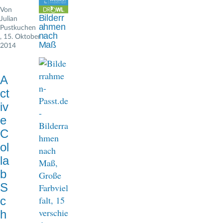
n
Von
Bilderr
Julian
a
ahmen
Pustkuchen
nach
, 15. Oktober
v
Maß
2014
i
g
A
ct
a
iv
t
e
i
C
ol
o
la
n
b
S
c
h