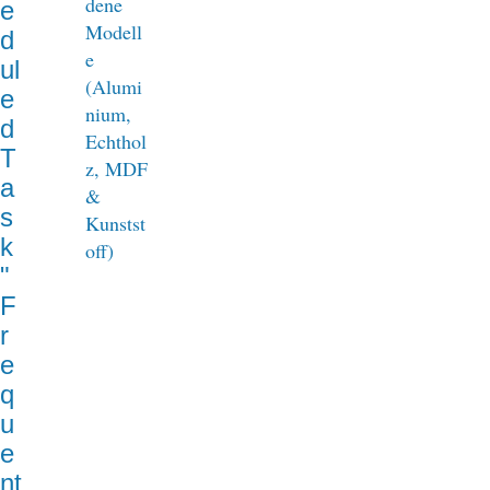
e
d
ul
e
d
T
a
s
k
"
F
r
e
q
u
e
nt