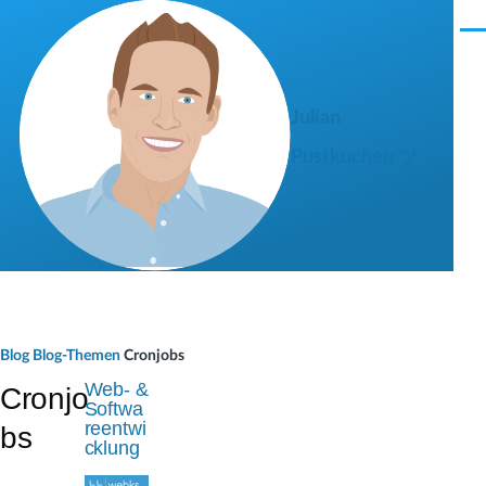
Direkt zum Inhalt
M
e
n
ü
Julian
Pustkuchen ツ
P
Blog
Blog-Themen
Cronjobs
f
Web- &
Cronjo
Softwa
a
reentwi
bs
cklung
d