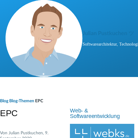
Direkt zum Inhalt
Julian Pustkuchen ツ
Softwarearchitektur, Technologi
P
Blog
Blog-Themen
EPC
f
Web- &
EPC
Softwareentwicklung
a
d
Von
Julian Pustkuchen
, 9.