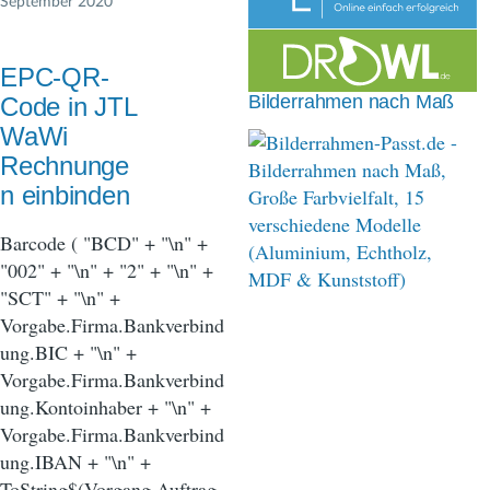
September 2020
n
a
EPC-QR-
v
Bilderrahmen nach Maß
Code in JTL
i
WaWi
Rechnunge
g
n einbinden
a
Barcode ( "BCD" + "\n" +
t
"002" + "\n" + "2" + "\n" +
i
"SCT" + "\n" +
o
Vorgabe.Firma.Bankverbind
ung.BIC + "\n" +
n
Vorgabe.Firma.Bankverbind
ung.Kontoinhaber + "\n" +
Vorgabe.Firma.Bankverbind
ung.IBAN + "\n" +
ToString$(Vorgang.Auftrag