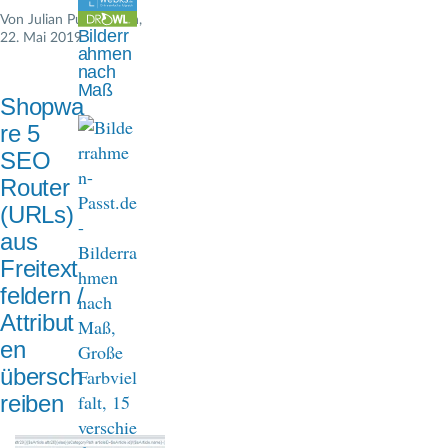
n
Von
Julian Pustkuchen
,
Bilderr
22. Mai 2019
a
ahmen
nach
v
Maß
Shopwa
i
re 5
g
SEO
Router
a
(URLs)
t
aus
i
Freitext
feldern /
o
Attribut
n
en
übersch
reiben