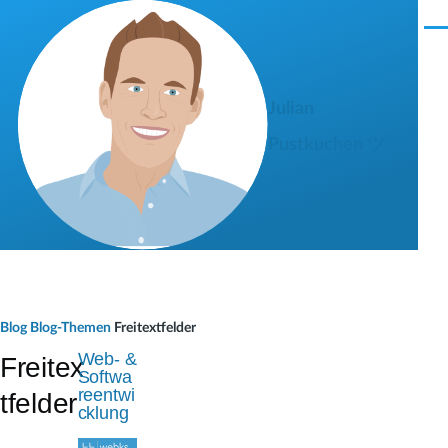
Direkt zum Inhalt
M
e
n
ü
Julian
Pustkuchen ツ
P
Blog
Blog-Themen
Freitextfelder
f
Web- &
Freitex
Softwa
a
reentwi
tfelder
cklung
d