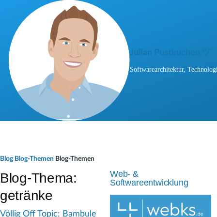
Direkt zum Inhalt
Julian Pustkuchen ツ
Softwarearchitektur, Technologi
P
Blog
Blog-Themen
Blog-Themen
f
Web- &
Blog-Thema:
Softwareentwicklung
a
getränke
d
Völlig Off Topic: Bambule