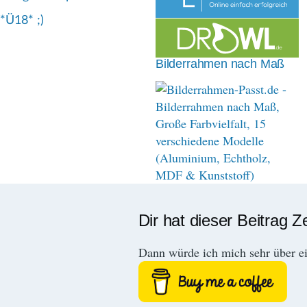
n
*Ü18* ;)
a
v
Bilderrahmen nach Maß
i
g
a
t
i
o
Dir hat dieser Beitrag Z
n
Dann würde ich mich sehr über e