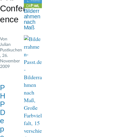
n
Confer
Bilderr
a
ahmen
ence
nach
v
Maß
i
Von
Julian
g
Pustkuchen
, 26.
a
November
2009
t
i
P
o
H
n
P
D
e
p