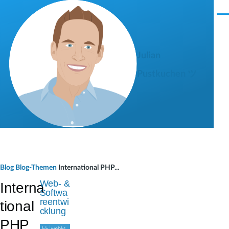
Direkt zum Inhalt
M
e
n
ü
Julian
Pustkuchen ツ
P
Blog
Blog-Themen
International PHP...
f
Web- &
Interna
Softwa
a
reentwi
tional
cklung
d
PHP