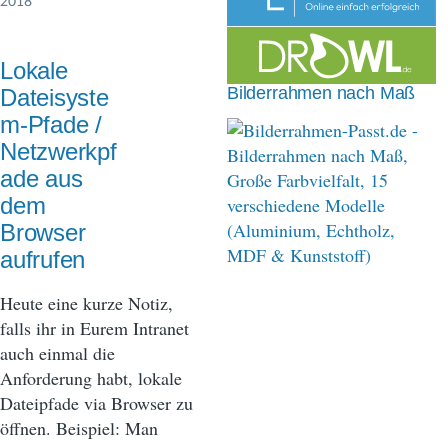
2018
n
a
Lokale
v
Bilderrahmen nach Maß
Dateisyste
i
m-Pfade /
Netzwerkpf
g
ade aus
a
dem
t
Browser
aufrufen
i
o
Heute eine kurze Notiz,
falls ihr in Eurem Intranet
n
auch einmal die
Anforderung habt, lokale
Dateipfade via Browser zu
öffnen. Beispiel: Man