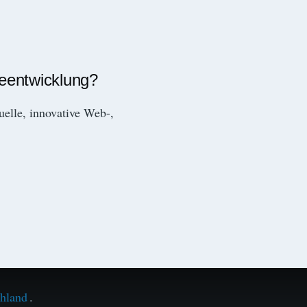
reentwicklung?
duelle, innovative Web-,
chland
.