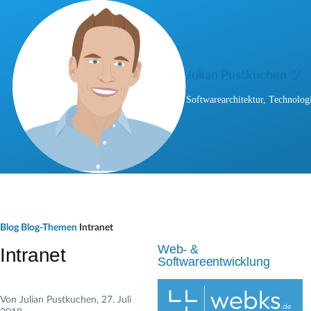
Direkt zum Inhalt
Julian Pustkuchen ツ
Softwarearchitektur, Technologi
P
Blog
Blog-Themen
Intranet
f
Web- &
Intranet
Softwareentwicklung
a
d
Von
Julian Pustkuchen
, 27. Juli