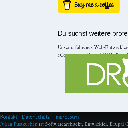
Du suchst weitere prof
Unser erfahrenes Web-Entwickle
eCommerce-, Drupal CMS & mob
F
Kontakt
Datenschutz
Impressum
u
Julian Pustkuchen
ist Softwarearchitekt, Entwickler, Drupa
ß