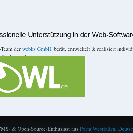
essionelle Unterstützung in der Web-Softwa
r-Team der
webks GmbH
berät, entwickelt & realisiert indivi
ile Anwendungen.
l CMS- & Open-Source-Enthusiast aus
Porta Westfalica, Deuts