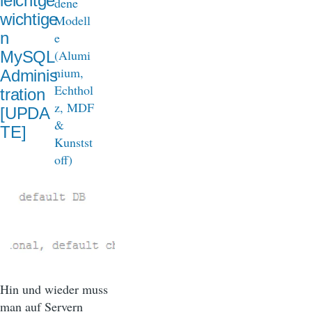
leichtge
wichtige
n
MySQL
Adminis
tration
[UPDA
TE]
Hin und wieder muss
man auf Servern