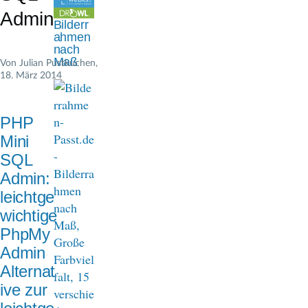
n
Admin
Bilderr
a
ahmen
nach
v
Maß
Von
Julian Pustkuchen
,
18. März 2014
i
g
PHP
a
Mini
t
SQL
Admin:
i
leichtge
o
wichtige
n
PhpMy
Admin
Alternat
ive zur