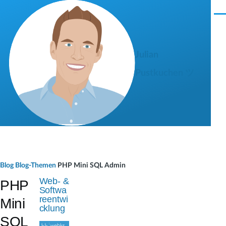
Direkt zum Inhalt
M
e
n
ü
Julian
Pustkuchen ツ
P
Blog
Blog-Themen
PHP Mini SQL Admin
f
Web- &
PHP
Softwa
a
reentwi
Mini
cklung
d
SQL