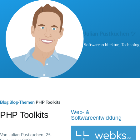
Direkt zum Inhalt
Julian Pustkuchen ツ
Softwarearchitektur, Technologi
P
Blog
Blog-Themen
PHP Toolkits
f
Web- &
PHP Toolkits
Softwareentwicklung
a
d
Von
Julian Pustkuchen
, 25.