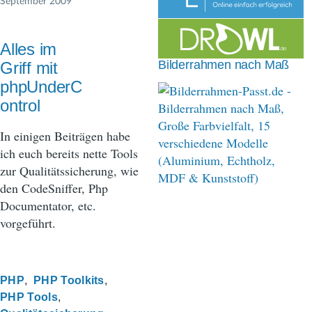
September 2009
n
a
Alles im
v
Bilderrahmen nach Maß
Griff mit
i
phpUnderC
ontrol
g
a
In einigen Beiträgen habe
ich euch bereits nette Tools
t
zur Qualitätssicherung, wie
i
den CodeSniffer, Php
Documentator, etc.
o
vorgeführt.
n
PHP
PHP Toolkits
PHP Tools