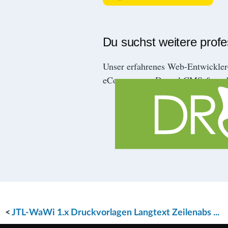
Du suchst weitere prof
Unser erfahrenes Web-Entwickle
eCommerce-, Drupal CMS & mob
<
JTL-WaWi 1.x Druckvorlagen Langtext Zeilenabs ...