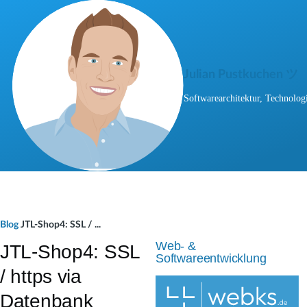
Direkt zum Inhalt
Julian Pustkuchen ツ
Softwarearchitektur, Technologi
P
Blog
JTL-Shop4: SSL / ...
f
Web- &
JTL-Shop4: SSL
Softwareentwicklung
a
/ https via
d
Datenbank