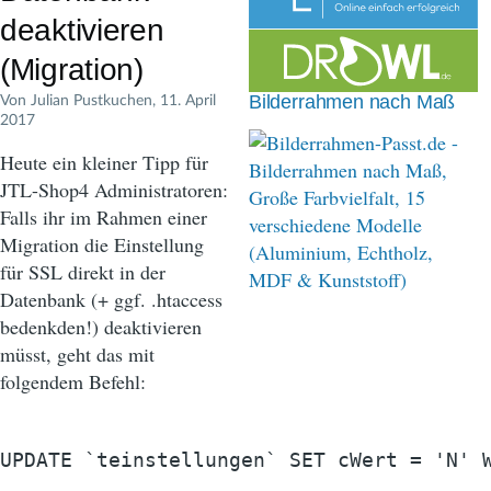
n
deaktivieren
a
(Migration)
v
Von
Julian Pustkuchen
, 11. April
Bilderrahmen nach Maß
2017
i
Heute ein kleiner Tipp für
g
JTL-Shop4 Administratoren:
a
Falls ihr im Rahmen einer
t
Migration die Einstellung
für SSL direkt in der
i
Datenbank (+ ggf. .htaccess
o
bedenkden!) deaktivieren
müsst, geht das mit
n
folgendem Befehl: