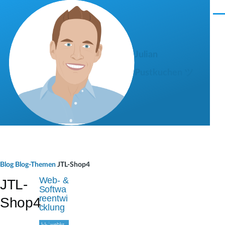
Direkt zum Inhalt
M
e
n
ü
Julian
Pustkuchen ツ
P
Blog
Blog-Themen
JTL-Shop4
f
Web- &
JTL-
Softwa
a
reentwi
Shop4
cklung
d