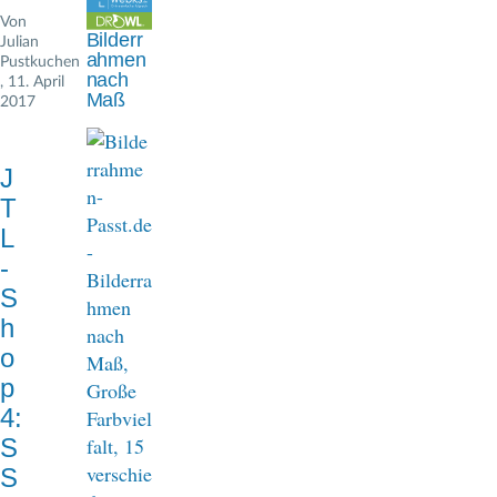
n
Von
Bilderr
Julian
a
ahmen
Pustkuchen
nach
, 11. April
v
Maß
2017
i
g
J
T
a
L
t
-
i
S
h
o
o
n
p
4:
S
S