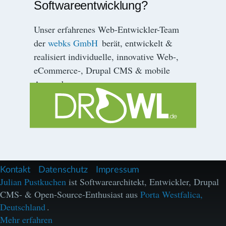
Softwareentwicklung?
Unser erfahrenes Web-Entwickler-Team
der
webks GmbH
berät, entwickelt &
realisiert individuelle, innovative Web-,
eCommerce-, Drupal CMS & mobile
Anwendungen.
F
Kontakt
Datenschutz
Impressum
u
Julian Pustkuchen
ist Softwarearchitekt, Entwickler, Drupal
ß
CMS- & Open-Source-Enthusiast aus
Porta Westfalica,
z
e
Deutschland
.
i
Mehr erfahren
l