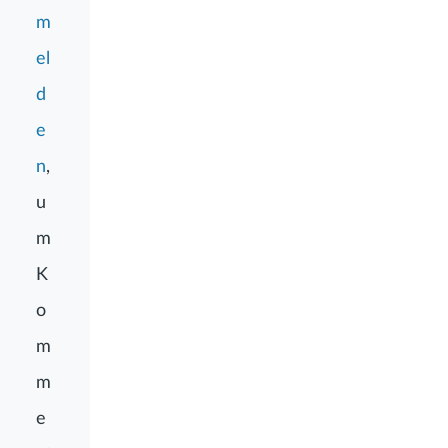
m
el
d
e
n
,
u
m
K
o
m
m
e