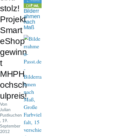
n
stolz!
Bilderr
a
ahmen
Projekt
nach
v
Maß
Smart
i
eShop
g
gewinn
a
t
t
MHPH
i
ochsch
o
ulpreis!
n
Von
Julian
Pustkuchen
, 19.
September
2012