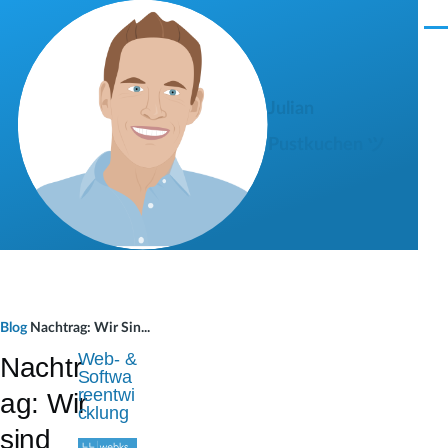
Direkt zum Inhalt
M
e
n
ü
Julian
Pustkuchen ツ
P
Blog
Nachtrag: Wir Sin...
f
Web- &
Nachtr
Softwa
a
reentwi
ag: Wir
cklung
d
sind