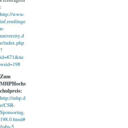
:
http://www.
inf.reutlinge
n-
university.d
e/index.php
?
id=671&ne
wsid=198
Zum
MHPHochs
chulpreis:
http://mhp.d
e/CSR-
Sponsoring.
198.0.html#
/tabs-5