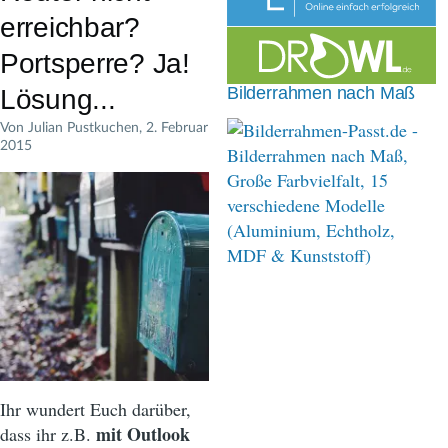
n
erreichbar?
a
Portsperre? Ja!
v
Bilderrahmen nach Maß
Lösung...
i
Von
Julian Pustkuchen
, 2. Februar
2015
g
a
t
i
o
n
Ihr wundert Euch darüber,
mit Outlook
dass ihr z.B.