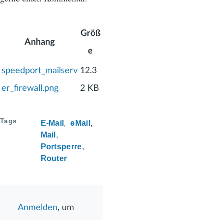
Größ
Anhang
e
speedport_mailserv
12.3
er_firewall.png
2 KB
Tags
E-Mail
eMail
Mail
Portsperre
Router
Anmelden
, um