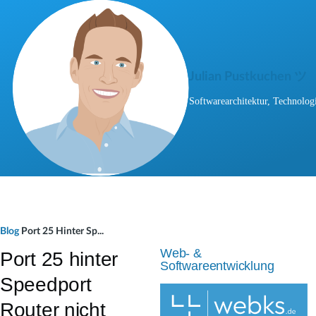
Direkt zum Inhalt
Julian Pustkuchen ツ
Softwarearchitektur, Technologi
P
Blog
Port 25 Hinter Sp...
f
Web- &
Port 25 hinter
Softwareentwicklung
a
Speedport
d
Router nicht