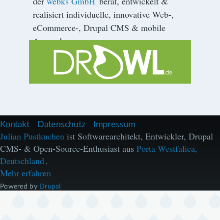
der
webks GmbH
berät, entwickelt &
realisiert individuelle, innovative Web-,
eCommerce-, Drupal CMS & mobile
Anwendungen.
F
Kontakt
Datenschutz
Impressum
u
Julian Pustkuchen
ist Softwarearchitekt, Entwickler, Drupal
ß
CMS- & Open-Source-Enthusiast aus
Porta Westfalica,
z
e
Deutschland
.
i
Mehr erfahren
l
e
Powered by
Drupal