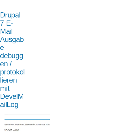
Drupal
7 E-
Mail
Ausgab
e
debugg
en /
protokol
lieren
mit
DevelM
ailLog