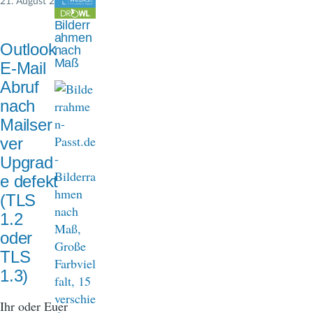
21. August 2024
n
Bilderr
a
ahmen
Outlook
nach
v
Maß
E-Mail
i
Abruf
nach
g
Mailser
a
ver
t
Upgrad
e defekt
i
(TLS
o
1.2
n
oder
TLS
1.3)
Ihr oder Euer