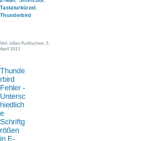
E-Mail
Shortcuts
Tastaturkürzel
Thunderbird
Von
Julian Pustkuchen
, 5.
April 2013
Thunde
rbird
Fehler -
Untersc
hiedlich
e
Schriftg
rößen
in E-