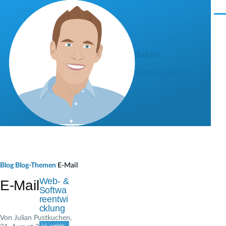
Direkt zum Inhalt
M
e
n
ü
Julian
Pustkuchen ツ
P
Blog
Blog-Themen
E-Mail
f
Web- &
E-Mail
Softwa
a
reentwi
cklung
d
Von
Julian Pustkuchen
,