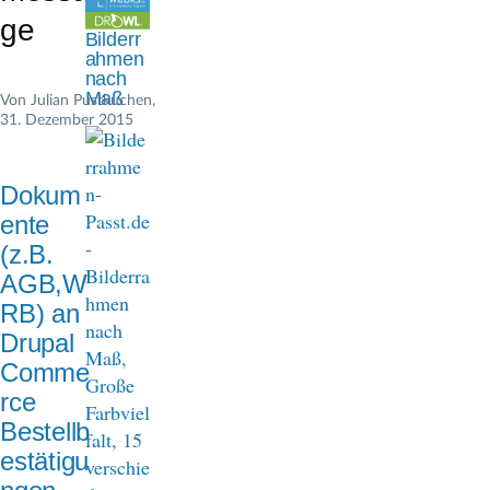
n
ge
Bilderr
a
ahmen
nach
v
Maß
Von
Julian Pustkuchen
,
31. Dezember 2015
i
g
Dokum
a
ente
t
(z.B.
AGB,W
i
RB) an
o
Drupal
n
Comme
rce
Bestellb
estätigu