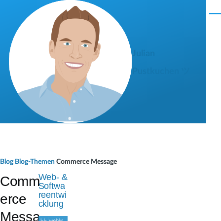
Direkt zum Inhalt
M
e
n
ü
Julian
Pustkuchen ツ
P
Blog
Blog-Themen
Commerce Message
f
Web- &
Comm
Softwa
a
reentwi
erce
cklung
d
Messa