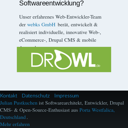
Softwareentwicklung?
Unser erfahrenes Web-Entwickler-Team
der
webks GmbH
berät, entwickelt &
realisiert individuelle, innovative Web-,
eCommerce-, Drupal CMS & mobile
Anwendungen.
F
Kontakt
Datenschutz
Impressum
u
Julian Pustkuchen
ist Softwarearchitekt, Entwickler, Drupal
ß
CMS- & Open-Source-Enthusiast aus
Porta Westfalica,
z
e
Deutschland
.
i
Mehr erfahren
l