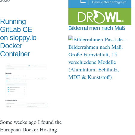
2020
n
a
Running
v
Bilderrahmen nach Maß
GitLab CE
i
on sloppy.io
Docker
g
Container
a
t
i
o
n
Some weeks ago I found the
European Docker Hosting