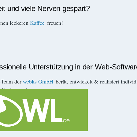
eit und viele Nerven gespart?
inen leckeren
Kaffee
freuen!
essionelle Unterstützung in der Web-Softwa
r-Team der
webks GmbH
berät, entwickelt & realisiert indivi
ile Anwendungen.