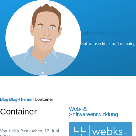
Direkt zum Inhalt
Julian Pustkuchen ツ
Softwarearchitektur, Technologi
P
Blog
Blog-Themen
Container
f
Web- &
Container
Softwareentwicklung
a
d
Von
Julian Pustkuchen
, 12. Juni