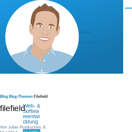
Direkt zum Inhalt
M
e
n
ü
Julian
Pustkuchen ツ
P
Blog
Blog-Themen
Filefield
f
Web- &
filefield
Softwa
a
reentwi
cklung
d
Von
Julian Pustkuchen
, 8.