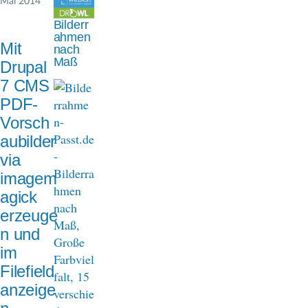
Mai 2014
n
Bilderr
a
ahmen
Mit
nach
v
Maß
Drupal
i
7 CMS
PDF-
g
Vorsch
a
aubilder
t
via
imagem
i
agick
o
erzeuge
n
n und
im
Filefield
anzeige