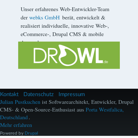
Unser erfahrenes Web-Entwickler-Team
der
webks GmbH
berät, entwickelt &
realisiert individuelle, innovative Web-,
eCommerce-, Drupal CMS & mobile
Anwendungen.
F
Kontakt
Datenschutz
Impressum
u
Julian Pustkuchen
ist Softwarearchitekt, Entwickler, Drupal
ß
CMS- & Open-Source-Enthusiast aus
Porta Westfalica,
z
e
Deutschland
.
i
Mehr erfahren
l
e
Powered by
Drupal