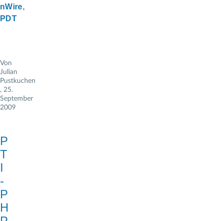
nWire
PDT
Von
Julian
Pustkuchen
, 25.
September
2009
P
T
I
-
P
H
P