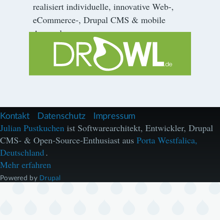
realisiert individuelle, innovative Web-,
eCommerce-, Drupal CMS & mobile
Anwendungen.
F
Kontakt
Datenschutz
Impressum
u
Julian Pustkuchen
ist Softwarearchitekt, Entwickler, Drupal
ß
CMS- & Open-Source-Enthusiast aus
Porta Westfalica,
z
e
Deutschland
.
i
Mehr erfahren
l
e
Powered by
Drupal