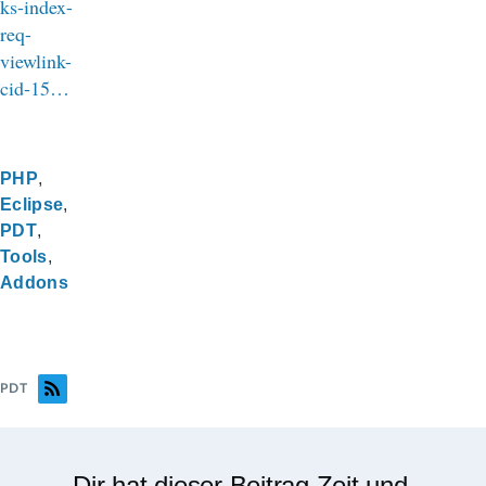
ks-index-
req-
viewlink-
cid-15…
PHP
Eclipse
PDT
Tools
Addons
PDT
Dir hat dieser Beitrag Zeit und