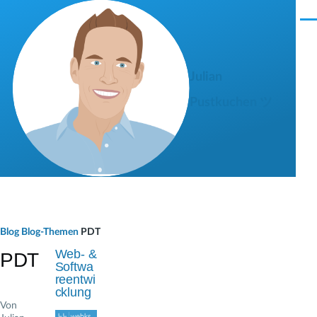
Direkt zum Inhalt
M
e
n
ü
Julian
Pustkuchen ツ
P
Blog
Blog-Themen
PDT
f
Web- &
PDT
Softwa
a
reentwi
cklung
d
Von