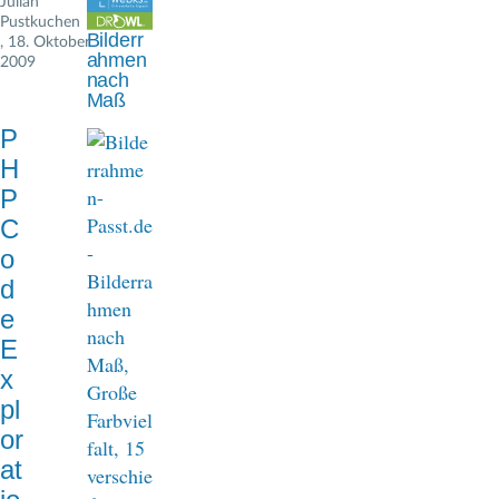
Julian
n
Pustkuchen
Bilderr
, 18. Oktober
a
ahmen
2009
nach
v
Maß
i
P
H
g
P
a
C
t
o
d
i
e
o
E
n
x
pl
or
at