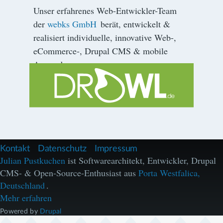
Unser erfahrenes Web-Entwickler-Team
der
webks GmbH
berät, entwickelt &
realisiert individuelle, innovative Web-,
eCommerce-, Drupal CMS & mobile
Anwendungen.
F
Kontakt
Datenschutz
Impressum
u
Julian Pustkuchen
ist Softwarearchitekt, Entwickler, Drupal
ß
CMS- & Open-Source-Enthusiast aus
Porta Westfalica,
z
e
Deutschland
.
i
Mehr erfahren
l
e
Powered by
Drupal