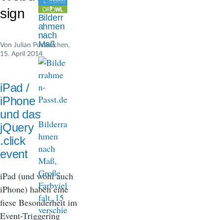
n
sign
Bilderr
a
ahmen
nach
v
Maß
Von
Julian Pustkuchen
,
15. April 2014
i
g
iPad /
a
iPhone
t
und das
jQuery
i
.click
o
event
n
iPad (und wohl auch
iPhone) haben eine
fiese Besonderheit im
Event-Triggering