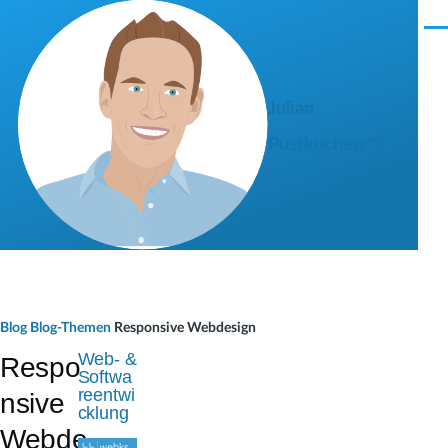
Direkt zum Inhalt
M
e
n
ü
Julian
Pustkuchen ツ
P
Blog
Blog-Themen
Responsive Webdesign
f
Web- &
Respo
Softwa
a
reentwi
nsive
cklung
d
Webde