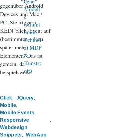
gegenüber Android
Devices und Mac /
PC. Sie triggern
KEIN 'click'-Event auf
(bestimmten - dazu
später mehr)
Elementen! Das ist
gemein, da
beispielsweise
Click
JQuery
Mobile
Mobile Events
Responsive
Webdesign
Snippets
WebApp