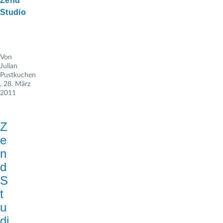
Zend
Studio
Von
Julian
Pustkuchen
, 28. März
2011
Z
e
n
d
S
t
u
di