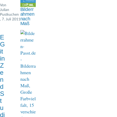
n
Von
Bilderr
Julian
a
ahmen
Pustkuchen
nach
, 7. Juli 2011
v
Maß
i
E
g
G
a
it
in
t
Z
i
e
o
n
d
n
S
t
u
di