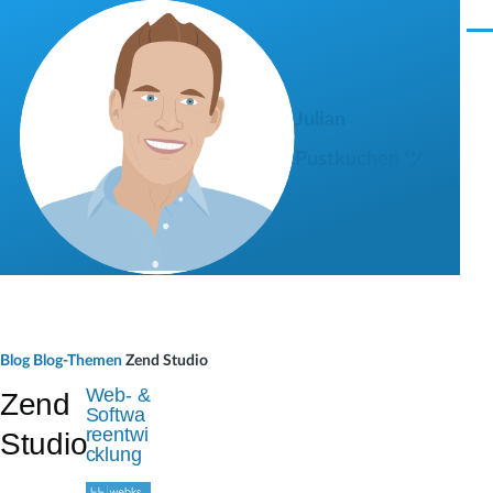
Direkt zum Inhalt
M
e
n
ü
Julian
Pustkuchen ツ
P
Blog
Blog-Themen
Zend Studio
f
Web- &
Zend
Softwa
a
reentwi
Studio
cklung
d