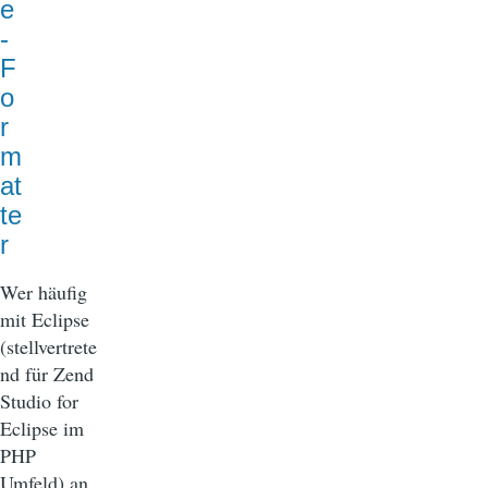
e
-
F
o
r
m
at
te
r
Wer häufig
mit Eclipse
(stellvertrete
nd für Zend
Studio for
Eclipse im
PHP
Umfeld) an