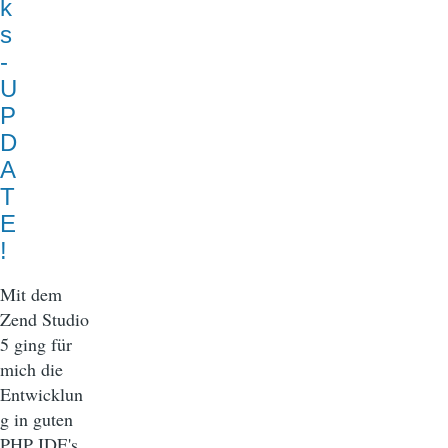
k
s
-
U
P
D
A
T
E
!
Mit dem
Zend Studio
5 ging für
mich die
Entwicklun
g in guten
PHP IDE's