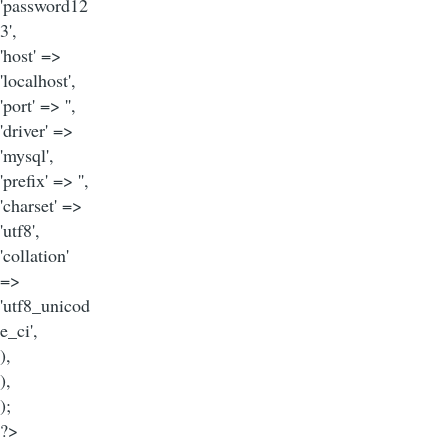
'password12
3',
'host' =>
'localhost',
'port' => '',
'driver' =>
'mysql',
'prefix' => '',
'charset' =>
'utf8',
'collation'
=>
'utf8_unicod
e_ci',
),
),
);
?>