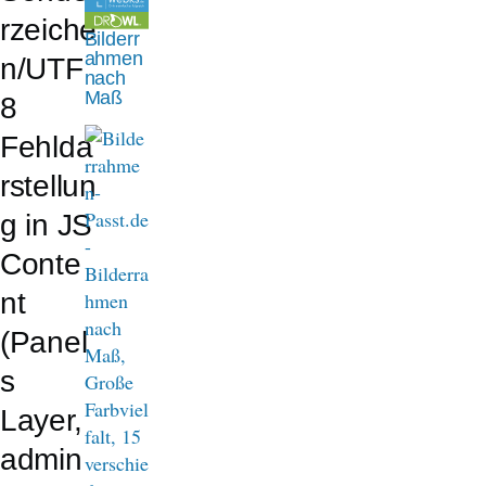
n
rzeiche
Bilderr
a
ahmen
n/UTF
nach
v
Maß
8
i
Fehlda
g
rstellun
a
g in JS
t
Conte
i
nt
o
(Panel
n
s
Layer,
admin