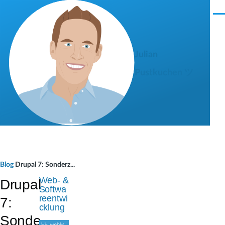
Direkt zum Inhalt
M
e
n
ü
Julian
Pustkuchen ツ
P
Blog
Drupal 7: Sonderz...
f
Web- &
Drupal
Softwa
a
reentwi
7:
cklung
d
Sonde