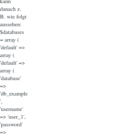
kann
danach z.
B. wie folgt
aussehen:
$databases
= array (
'default' =>
array (
'default' =>
array (
'database'
=>
'db_example
',
'username'
=> 'user_1',
'password'
=>