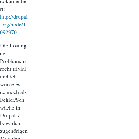
dokumentie
rt:
http://drupal
.org/node/1
092970
Die Lösung
des
Problems ist
recht trivial
und ich
würde es
dennoch als
Fehler/Sch
wäche in
Drupal 7
bzw. den
zugehörigen
Modulen