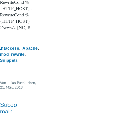
RewriteCond %
{HTTP_HOST} .
RewriteCond %
{HTTP_HOST}
!^www\. [NC] #
.htaccess
Apache
mod_rewrite
Snippets
Von
Julian Pustkuchen
,
21. März 2013
Subdo
main