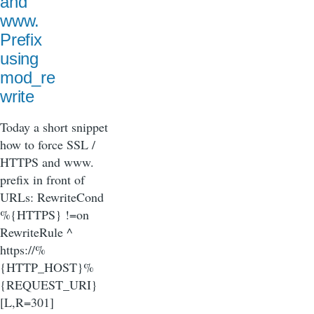
and
www.
Prefix
using
mod_re
write
Today a short snippet
how to force SSL /
HTTPS and www.
prefix in front of
URLs: RewriteCond
%{HTTPS} !=on
RewriteRule ^
https://%
{HTTP_HOST}%
{REQUEST_URI}
[L,R=301]