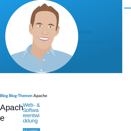
Direkt zum Inhalt
M
e
n
ü
Julian
Pustkuchen ツ
P
Blog
Blog-Themen
Apache
f
Web- &
Apach
Softwa
a
reentwi
e
cklung
d