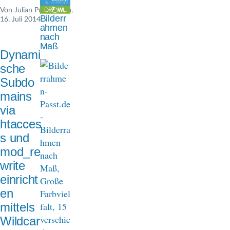
n
Von
Julian Pustkuchen
,
Bilderr
16. Juli 2014
a
ahmen
nach
v
Maß
Dynami
i
sche
g
Subdo
mains
a
via
t
htacces
i
s und
mod_re
o
write
n
einricht
en
mittels
Wildcar