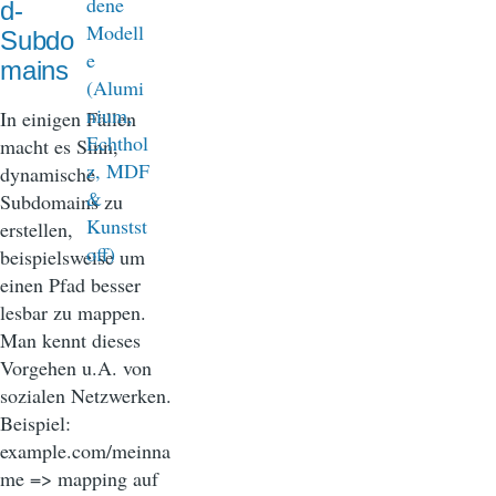
d-
Subdo
mains
In einigen Fällen
macht es Sinn,
dynamische
Subdomains zu
erstellen,
beispielsweise um
einen Pfad besser
lesbar zu mappen.
Man kennt dieses
Vorgehen u.A. von
sozialen Netzwerken.
Beispiel:
example.com/meinna
me => mapping auf