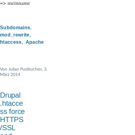
=> meinname
Subdomains
mod_rewrite
htaccess
Apache
Von
Julian Pustkuchen
, 3.
März 2014
Drupal
.htacce
ss force
HTTPS
/SSL