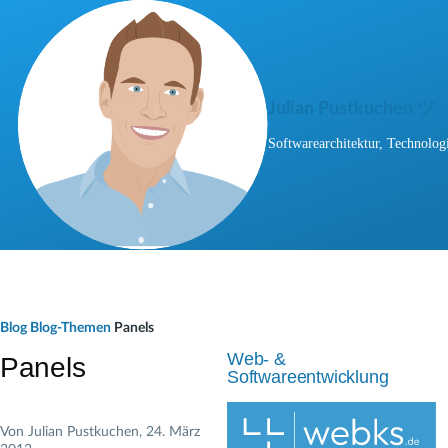
Direkt zum Inhalt
Julian Pustkuchen ツ
Softwarearchitektur, Technologi
P
Blog
Blog-Themen
Panels
f
Web- &
Panels
Softwareentwicklung
a
d
Von
Julian Pustkuchen
, 24. März