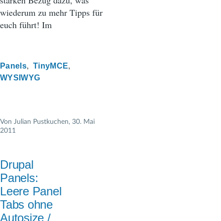
starken Bezug dazu, was
wiederum zu mehr Tipps für
euch führt! Im
Panels
TinyMCE
WYSIWYG
Von
Julian Pustkuchen
, 30. Mai
2011
Drupal
Panels:
Leere Panel
Tabs ohne
Autosize /