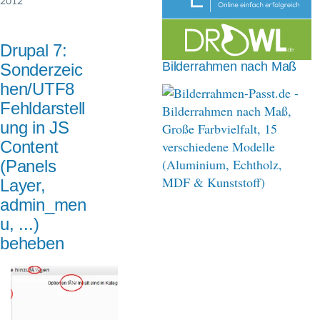
2012
n
a
Drupal 7:
v
Bilderrahmen nach Maß
Sonderzeic
i
hen/UTF8
Fehldarstell
g
ung in JS
a
Content
t
(Panels
Layer,
i
admin_men
o
u, ...)
n
beheben